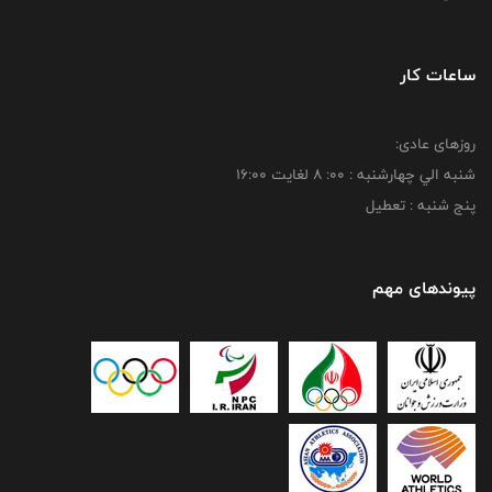
ساعات کار
روزهای عادی:
شنبه الي چهارشنبه : 00: 8 لغايت 16:00
پنج شنبه : تعطیل
پیوندهای مهم