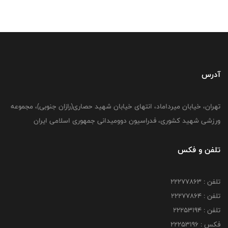
آدرس
تهران، خیابان میرداماد، انتهای خیابان شهید حصاری(رازان جنوبی)، مجموعه
ورزشی شهید کشوری، فدراسیون دوومیدانی جمهوری اسلامی ایران
تلفن و فکس
تلفن : 22277863
تلفن : 22277864
تلفن : 22253194
فکس : 22253196