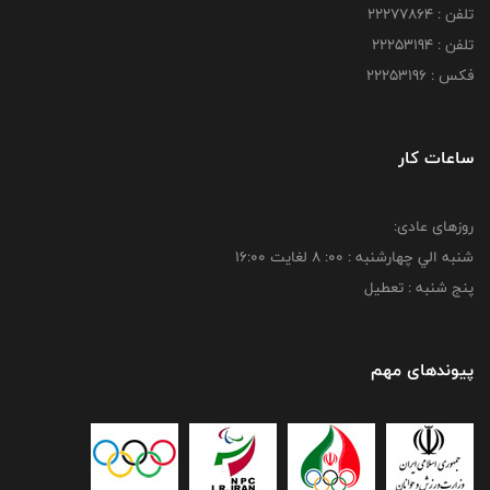
تلفن : 22277864
تلفن : 22253194
فکس : 22253196
ساعات کار
روزهای عادی:
شنبه الي چهارشنبه : 00: 8 لغايت 16:00
پنج شنبه : تعطیل
پیوندهای مهم