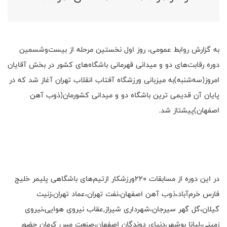
به گزارش روابط عمومی، روز اول نخستین مرحله از بیست‌وشسمین
دوره رقابت‌های دو و میدانی قهرمانی باشگاه‌های کشور در بخش آقایان
امروز(سه‌شنبه)به میزبانی ورزشگاه آفتاب انقلاب تهران آغاز شد که در
پایان آن قدیمی ترین باشگاه دو و میدانی کشورمان(ذوب آهن
اصفهان)پیشتاز شد.
در این دوره از مسابقات ۲۲۰ورزشکار ازتیم‌های باشگاهی پلیمر خلیج
فارس خرم‌آباد،ذوب آهن اصفهان،نفت تهران،عماد تهران،زنیت
گیلان،گل گهر سیرجان،شهرداری شیراز,عقاب نیروی هوایی،نیروی
زمینی،لیانا بوشهر،دنیای دوندگان اصفهان،صنعت مس کرمان حضور