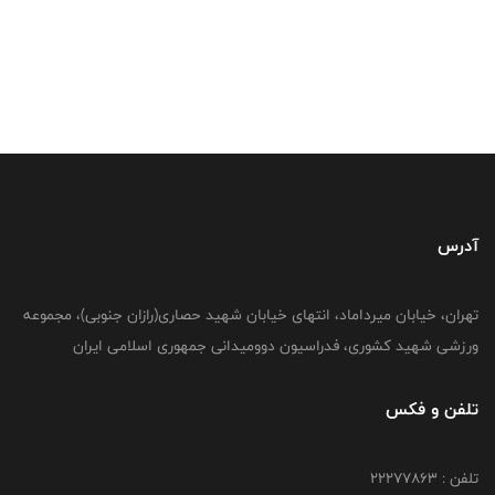
آدرس
تهران، خیابان میرداماد، انتهای خیابان شهید حصاری(رازان جنوبی)، مجموعه
ورزشی شهید کشوری، فدراسیون دوومیدانی جمهوری اسلامی ایران
تلفن و فکس
تلفن : 22277863