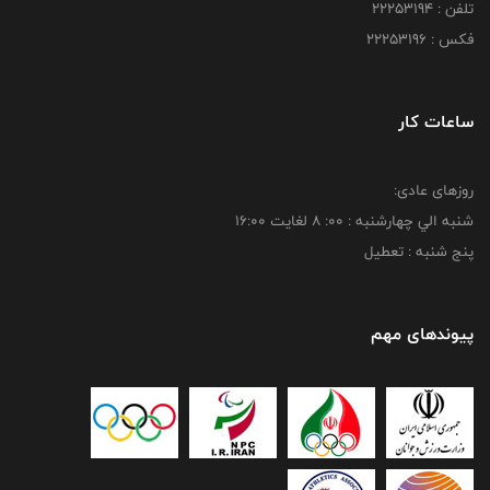
تلفن : 22253194
فکس : 22253196
ساعات کار
روزهای عادی:
شنبه الي چهارشنبه : 00: 8 لغايت 16:00
پنج شنبه : تعطیل
پیوندهای مهم