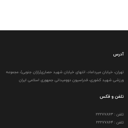
آدرس
تهران، خیابان میرداماد، انتهای خیابان شهید حصاری(رازان جنوبی)، مجموعه
ورزشی شهید کشوری، فدراسیون دوومیدانی جمهوری اسلامی ایران
تلفن و فکس
تلفن : 22277863
تلفن : 22277864