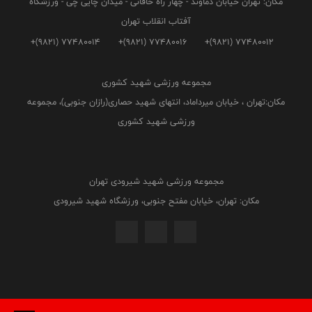
مکان: تهران خیابان دماوند - چهار راه خاقانی - میدان چایی چی - ورزشگاه
آفتاب انقلاب تهران
+(9821) 77480014
+(9821) 77480016
+(9821) 77480012
مجموعه ورزشی شهید کشوری
مکان:تهران ، خیابان میرداماد، انتهای شهید حصاری(رازان جنوبی)، مجموعه
ورزشی شهید کشوری
مجموعه ورزشی شهید شیرودی تهران
مکان: تهران، خیابان مفتح جنوبی، ورزشگاه شهید شیرودی