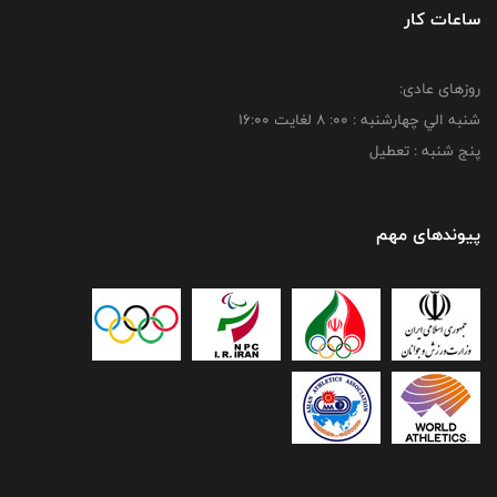
ساعات کار
روزهای عادی:
شنبه الي چهارشنبه : 00: 8 لغايت 16:00
پنج شنبه : تعطیل
پیوندهای مهم