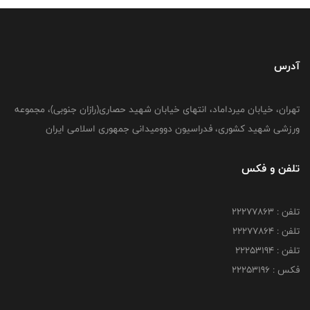
آدرس
تهران، خیابان میرداماد، انتهای خیابان شهید حصاری(رازان جنوبی)، مجموعه
ورزشی شهید کشوری، فدراسیون دوومیدانی جمهوری اسلامی ایران
تلفن و فکس
تلفن : 22277863
تلفن : 22277864
تلفن : 22253194
فکس : 22253196