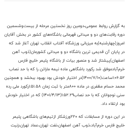
به گزارش روابط عمومی،دومین روز نخستین مرحله از بیست‌وشسمین
دوره رقابت‌های دو و میدانی قهرمانی باشگاه‌های کشور در بخش آقایان
امروز(چهار‌شنبه)به میزبانی ورزشگاه آفتاب انقلاب تهران آغاز شد که
در پایان آن قدیمی ترین باشگاه دو و میدانی کشورمان(ذوب آهن
اصفهان)پیشتاز شد و منصور بیات از باشگاه پلیمر خلیج فارس
خرم‌آباد‌موفق شد رکورد باشگاهی ماده نیمه ماراتن را که با حد نصاب
۱:۰۶.۵۲ساعت(۱۴۰۰/۷/۱۰)در اختیار خودش بود بهبود ببخشد و همچنین
محمد حسام مظفری در ماده ۸۰۰متر با ثبت زمان ۱:۵۱.۵۸رکورد ملی رده
سنی نوجوانان که با حد نصاب۱:۵۲.۲۹(۱۴۰۱/۴/۱۳) که در اختیار خودش
بود ارتقاء داد.
در این دوره از مسابقات که ۲۲۰ورزشکار ازتیم‌های باشگاهی پلیمر
خلیج فارس خرم‌آباد،ذوب آهن اصفهان،نفت تهران،عماد تهران،زنیت