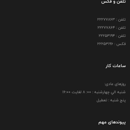
تلفن و فکس
تلفن : 22277863
تلفن : 22277864
تلفن : 22253194
فکس : 22253196
ساعات کار
روزهای عادی:
شنبه الي چهارشنبه : 00: 8 لغايت 16:00
پنج شنبه : تعطیل
پیوندهای مهم