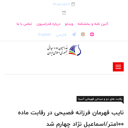
1405/05/16
آئین نامه و بخشنامه
ویدئو
درباره فدراسیون
تماس با ما
فارسی
English
-
-
-
-
رقابت های دو و میدانی قهرمانی آسیا؛
-
-
نایب قهرمان فرزانه فصیحی در رقابت ماده
۱۰۰متر/اسماعیل نژاد چهارم شد