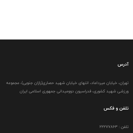
آدرس
تهران، خیابان میرداماد، انتهای خیابان شهید حصاری(رازان جنوبی)، مجموعه
ورزشی شهید کشوری، فدراسیون دوومیدانی جمهوری اسلامی ایران
تلفن و فکس
تلفن : 22277863