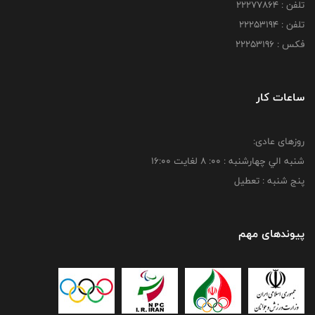
تلفن : 22277864
تلفن : 22253194
فکس : 22253196
ساعات کار
روزهای عادی:
شنبه الي چهارشنبه : 00: 8 لغايت 16:00
پنج شنبه : تعطیل
پیوندهای مهم