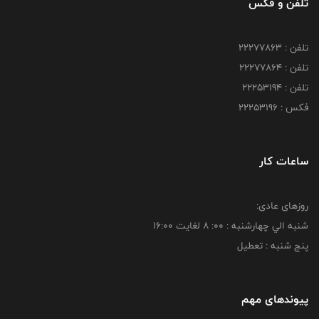
تلفن و فکس
تلفن : 22277863
تلفن : 22277864
تلفن : 22253194
فکس : 22253196
ساعات کار
روزهای عادی:
شنبه الي چهارشنبه : 00: 8 لغايت 16:00
پنج شنبه : تعطیل
پیوندهای مهم