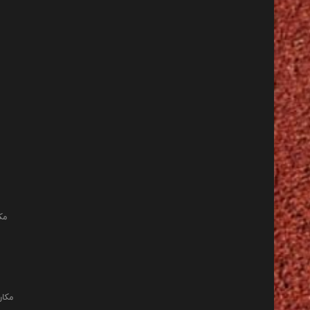
مک
مکان