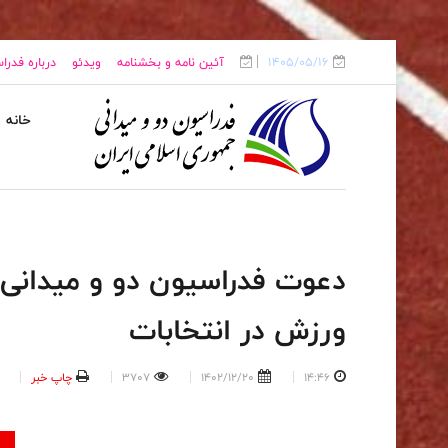
1405/05/16
آئین نامه و بخشنامه
ویدئو
درباره فدرا
خانه
دعوت فدراسیون دو و میدانی 
ورزش در انتخابات
14:46
1402/12/20
3707
چاپ خبر