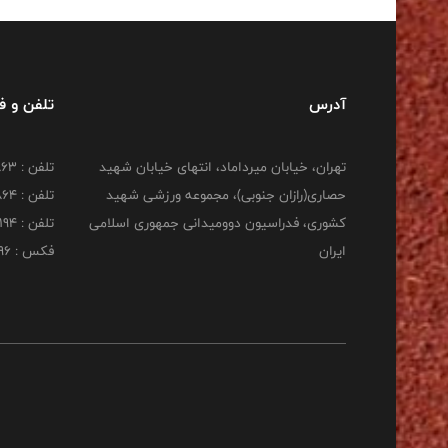
آدرس
تلفن و 
تهران، خیابان میرداماد، انتهای خیابان شهید
تلفن : 22277863
حصاری(رازان جنوبی)، مجموعه ورزشی شهید
تلفن : 22277864
کشوری، فدراسیون دوومیدانی جمهوری اسلامی
تلفن : 22253194
ایران
فکس : 22253196