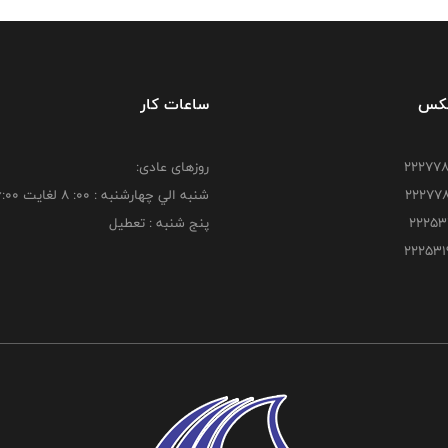
فکس
ساعات کار
روزهای عادی:
شنبه الي چهارشنبه : 00: 8 لغايت 16:00
پنج شنبه : تعطیل