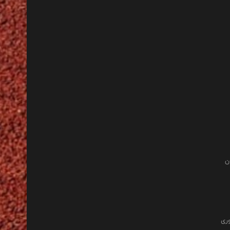
ن
وری