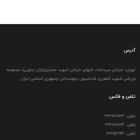
آدرس
تهران، خیابان میرداماد، انتهای خیابان شهید حصاری(رازان جنوبی)، مجموعه
ورزشی شهید کشوری، فدراسیون دوومیدانی جمهوری اسلامی ایران
تلفن و فکس
تلفن : 22277863
تلفن : 22277864
تلفن : 22253194