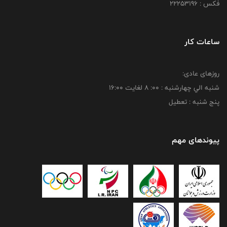
فکس : 22253196
ساعات کار
روزهای عادی:
شنبه الي چهارشنبه : 00: 8 لغايت 16:00
پنج شنبه : تعطیل
پیوندهای مهم