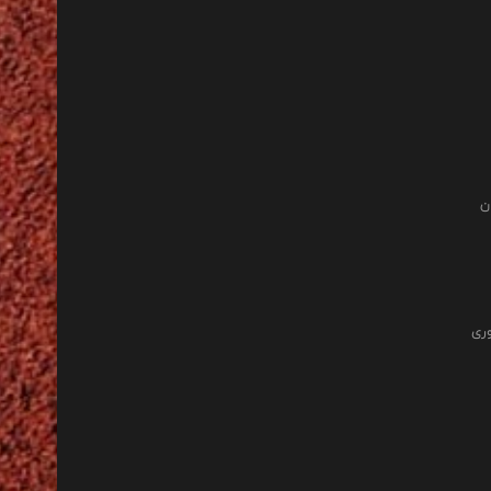
ن
وری