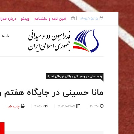
1405/05/15
آئین نامه و بخشنامه
ویدئو
درباره فدر
خانه
رقابت‌های دو و میدانی جوانان قهرمانی آسیا؛
مانا حسینی در جایگاه هفتم ر
20:30
1403/02/07
4656
چاپ خبر