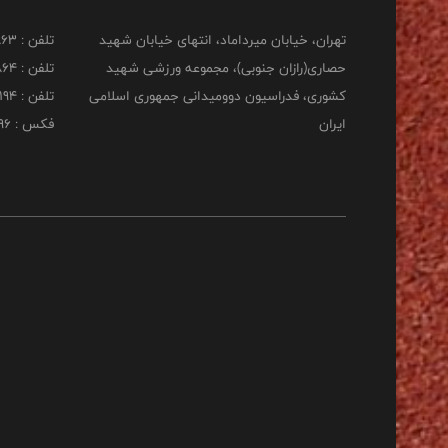
تهران، خیابان میرداماد، انتهای خیابان شهید
تلفن : 22277863
حصاری(رازان جنوبی)، مجموعه ورزشی شهید
تلفن : 22277864
کشوری، فدراسیون دوومیدانی جمهوری اسلامی
تلفن : 22253194
ایران
فکس : 22253196