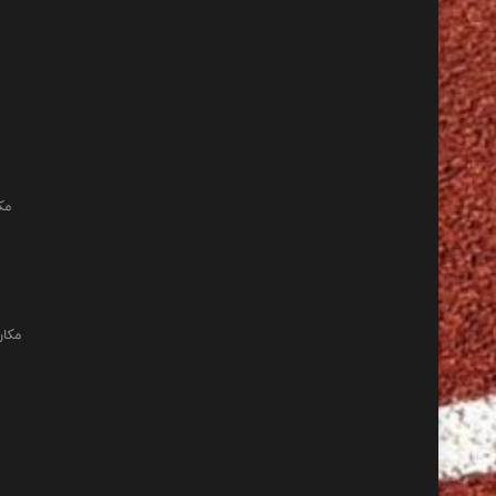
مک
مکان