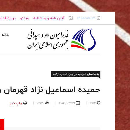
1405/05/17
آئین نامه و بخشنامه
ویدئو
درباره فدر
خانه
رقابت‌های دوومیدانی بین المللی ترکیه؛
حمیده اسماعیل نژاد قهرمان رقابت ما
11:52
1403/03/21
6259
چاپ خبر