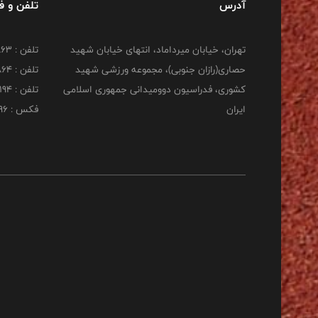
آدرس
تلفن و 
تهران، خیابان میرداماد، انتهای خیابان شهید
تلفن : 22277863
حصاری(رازان جنوبی)، مجموعه ورزشی شهید
تلفن : 22277864
کشوری، فدراسیون دوومیدانی جمهوری اسلامی
تلفن : 22253194
ایران
فکس : 22253196