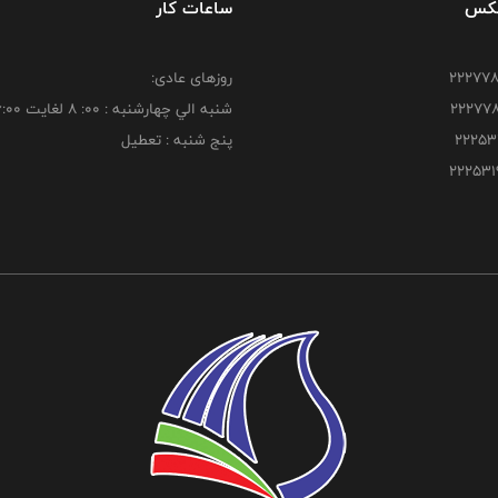
فکس
ساعات کار
روزهای عادی:
شنبه الي چهارشنبه : 00: 8 لغايت 16:00
پنج شنبه : تعطیل