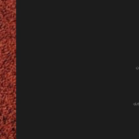
ن
وری