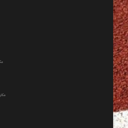
مک
مکان