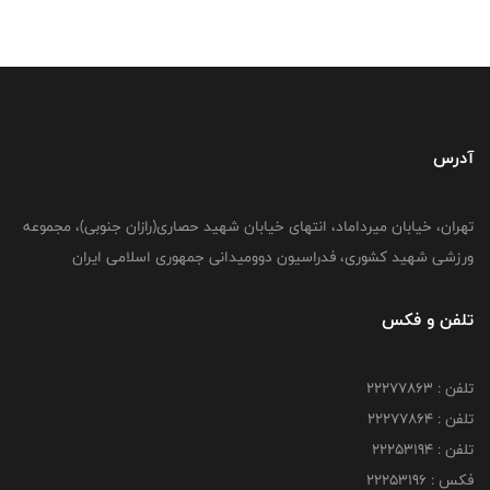
آدرس
تهران، خیابان میرداماد، انتهای خیابان شهید حصاری(رازان جنوبی)، مجموعه
ورزشی شهید کشوری، فدراسیون دوومیدانی جمهوری اسلامی ایران
تلفن و فکس
تلفن : 22277863
تلفن : 22277864
تلفن : 22253194
فکس : 22253196