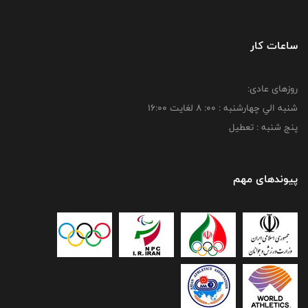
ساعات کار
روزهای عادی:
شنبه الي چهارشنبه : 00: 8 لغايت 16:00
پنج شنبه : تعطیل
پیوندهای مهم