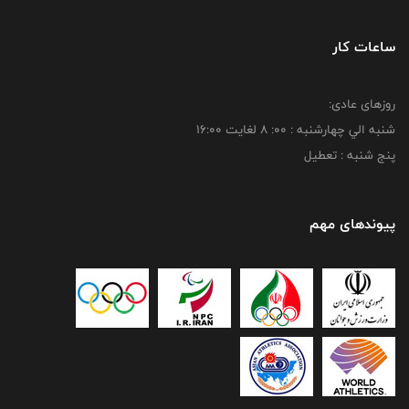
ساعات کار
روزهای عادی:
شنبه الي چهارشنبه : 00: 8 لغايت 16:00
پنج شنبه : تعطیل
پیوندهای مهم