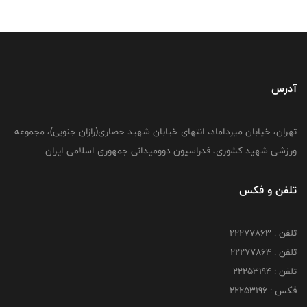
آدرس
تهران، خیابان میرداماد، انتهای خیابان شهید حصاری(رازان جنوبی)، مجموعه
ورزشی شهید کشوری، فدراسیون دوومیدانی جمهوری اسلامی ایران
تلفن و فکس
تلفن : 22277863
تلفن : 22277864
تلفن : 22253194
فکس : 22253196