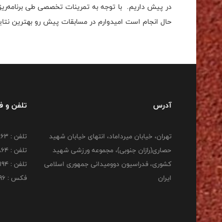
در پیش داریم. با توجه به تمرینات تخصصی طی برنامه‌ریزی
حال انجام است امیدوارم در مسابقات پیش رو بهترین نتا
آدرس
تلفن و 
تهران، خیابان میرداماد، انتهای خیابان شهید
تلفن : 22277863
حصاری(رازان جنوبی)، مجموعه ورزشی شهید
تلفن : 22277864
کشوری، فدراسیون دوومیدانی جمهوری اسلامی
تلفن : 22253194
ایران
فکس : 22253196