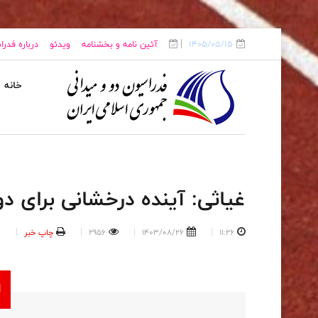
1405/05/15
آئین نامه و بخشنامه
ویدئو
درباره فدر
خانه
غیاثی: آینده درخشانی برای دو
11:26
1403/08/26
2956
چاپ خبر