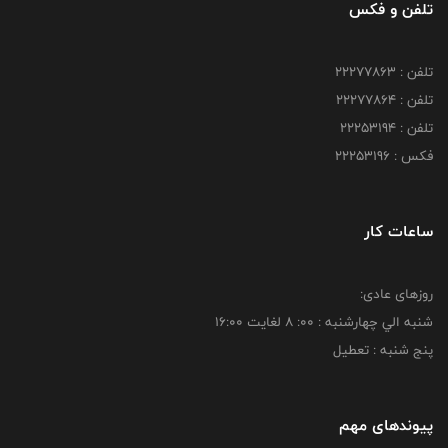
تلفن و فکس
تلفن : 22277863
تلفن : 22277864
تلفن : 22253194
فکس : 22253196
ساعات کار
روزهای عادی:
شنبه الي چهارشنبه : 00: 8 لغايت 16:00
پنج شنبه : تعطیل
پیوندهای مهم