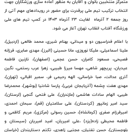
متمرکز منتخبین بانوان و آقایان به منظور آماده سازی ورزشکاران جهت
انتخاب ترکیب تیم ملی پرقدرت برای حضور در رویدادهای مهم آتی از
روز جمعه 2 آذرماه لغایت 23 آذرماه 1403 در کمپ تیم های ملی
ورزشگاه آفتاب انقلاب تهران آغاز می شود
.
با اعلام فدراسیون دو و میدانی، بهنام شیری، محمد طالعی (اردبیل)،
ملینا اسماعیلی، ملیکا نوروزی، مانا حسینی (البرز)، مهدی صابری، فرزانه
فصیحی، مسعود کامران، حسن عجمی (اصفهان)، نازنین فاطمه
عیدیان، پریچهر شاهی، مهسا میرزا طبیبی، زهرا عرب رستمی، نگین
آذری عدالت، صبا خراسانی، الهه رحیمی فر، سمیر اقبالی، (تهران)،
مهدی هفت چشمه (آذربایجان غربی)، پارسا شادنیا (بوشهر)، محمدرضا
طیبی، الهام سادات هاشمی (مازندران)، علی فتحی گنجی (لرستان)،
سید امیر زمانپور (کردستان)، علی سلامتیان (قم)، سبحان احمدی،
امیرفرزام صفری (کرمانشاه)، حسین رسولی (مرکزی)، مریم کاظمی و
فاطمه محیطی زاده(یزد) ،علی امیریان، امید امیریان (سیستان و
بلوچستان)، حسن تفتیان، مجتبی زاهدی، تکتم دستاربندان (خراسان