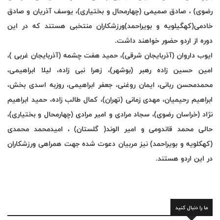
رضوی) ، صادق صمیمی (چهارمحال و بختیاری)، یوسف آذریان و صادق
خادمی(کهگیلویه و بویراحمد)ورزشکاران منتخبی هستند که در این
دوره از اردو حضور خواهند داشت
.
ایوب داروان (آذربایجان شرقی)، حمید هفت چشمه (آذربایجان غربی )،
امین حسین زاده رهبر (بوشهر)، زهرا نبی زاده، لیلا ابراهیمی،
محمدمحسن ربانی، ایمان روغنی، جعفر ابراهیمی، روزبه اسدی بخش،
ابراهیم رحیمیان، مهدی زمانی (تهران)، کمال طالب زاده، حمید ابراهیم
نژاد (خراسان رضوی)، سجاد مرادی و امیر مرادی (چهارمحال و بختیاری)،
حالی محمد قاندومی و امیر الوند( گلستان) ، امیدمحمد محمدی
(کهکلویه و بویراحمد) نیز مربیان دعوت شده جهت همراهی ورزشکاران
در این اردو هستند
.
ما را دنبال کنید