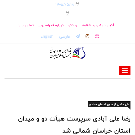
1405/05/18
آئین نامه و بخشنامه
ویدئو
درباره فدراسیون
تماس با ما
فارسی
English
-
-
-
-
طی حکمی از سوی احسان حدادی
-
-
رضا علی آبادی سرپرست هیأت دو و میدان
استان خراسان شمالی شد