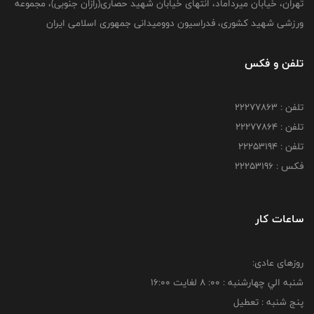
تهران، خیابان میرداماد، انتهای خیابان شهید حصاری(رازان جنوبی)، مجموعه
ورزشی شهید کشوری، فدراسیون دوومیدانی جمهوری اسلامی ایران
تلفن و فکس
تلفن : 22277863
تلفن : 22277864
تلفن : 22253194
فکس : 22253196
ساعات کار
روزهای عادی:
شنبه الي چهارشنبه : 00: 8 لغايت 16:00
پنج شنبه : تعطیل