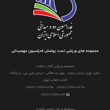
مجموعه های ورزشی تحت پوشش فدراسیون دوومیدانی
مجموعه ورزشی آفتاب انقلاب
مکان: تهران خیابان دماوند - چهار راه خاقانی - میدان چایی چی - ورزشگاه
آفتاب انقلاب تهران
+(9821) 77480016
+(9821) 77480012
+(9821) 77480014
مجموعه ورزشی شهید کشوری