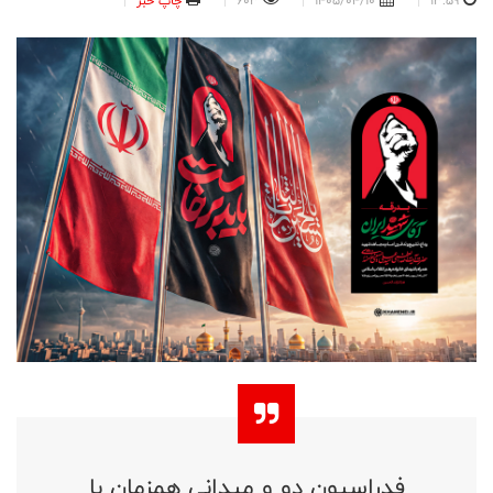
13:59
1405/04/10
603
چاپ خبر
فدراسیون دو و میدانی همزمان با