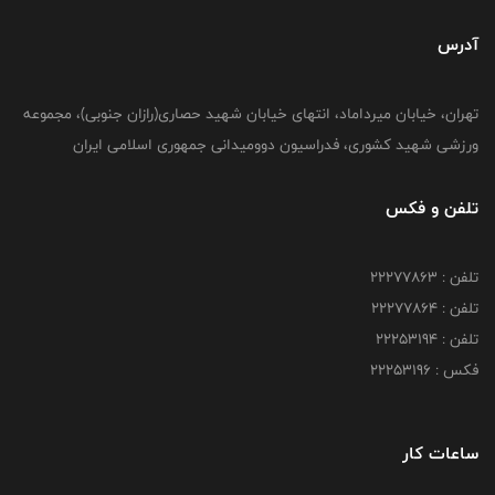
آدرس
تهران، خیابان میرداماد، انتهای خیابان شهید حصاری(رازان جنوبی)، مجموعه
ورزشی شهید کشوری، فدراسیون دوومیدانی جمهوری اسلامی ایران
تلفن و فکس
تلفن : 22277863
تلفن : 22277864
تلفن : 22253194
فکس : 22253196
ساعات کار