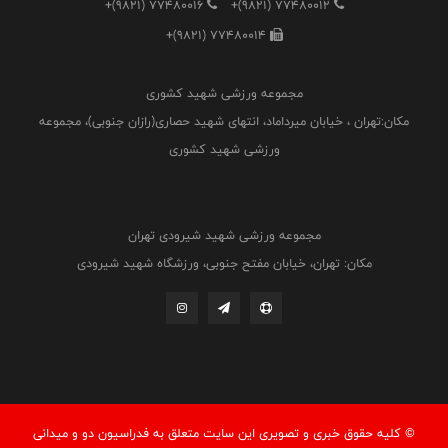
+(9821) 77480016
+(9821) 77480012
+(9821) 77480014
مجموعه ورزشی شهید کشوری
مکان:تهران ، خیابان میرداماد، انتهای شهید حصاری(رازان جنوبی)، مجموعه
ورزشی شهید کشوری
مجموعه ورزشی شهید شیرودی تهران
مکان: تهران، خیابان مفتح جنوبی، ورزشگاه شهید شیرودی
© کليه حقوق خبری و تصويری اين سايت متعلق به فدراسيون دو و میدانی