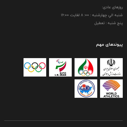
روزهای عادی:
شنبه الي چهارشنبه : 00: 8 لغايت 16:00
پنج شنبه : تعطیل
پیوندهای مهم