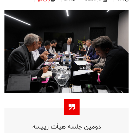
17:49
1405/04/10
589
چاپ خبر
دومین جلسه هیأت رییسه