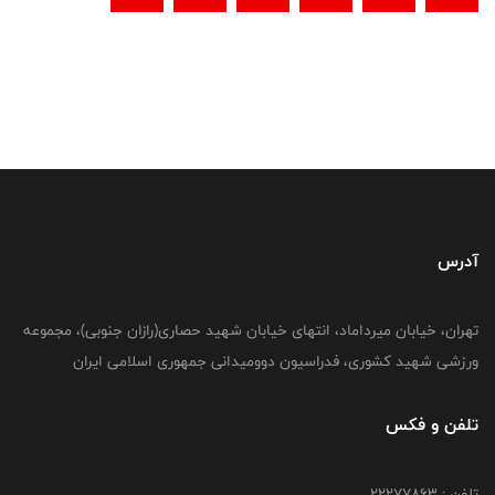
آدرس
تهران، خیابان میرداماد، انتهای خیابان شهید حصاری(رازان جنوبی)، مجموعه
ورزشی شهید کشوری، فدراسیون دوومیدانی جمهوری اسلامی ایران
تلفن و فکس
تلفن : 22277863