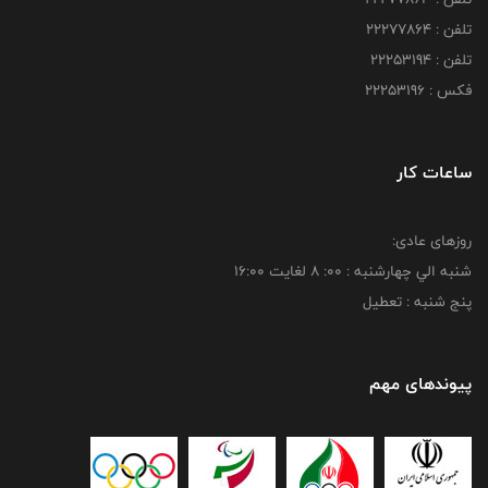
تلفن : 22277864
تلفن : 22253194
فکس : 22253196
ساعات کار
روزهای عادی:
شنبه الي چهارشنبه : 00: 8 لغايت 16:00
پنج شنبه : تعطیل
پیوندهای مهم