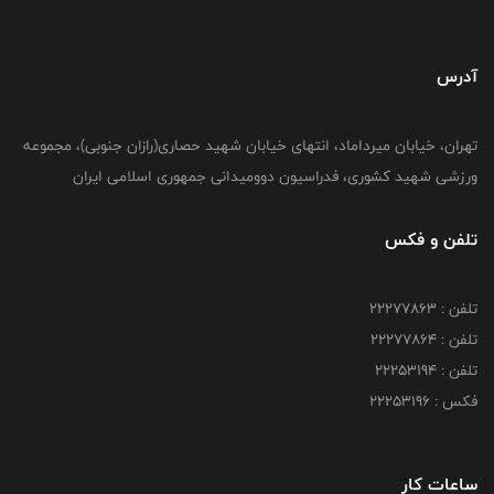
آدرس
تهران، خیابان میرداماد، انتهای خیابان شهید حصاری(رازان جنوبی)، مجموعه
ورزشی شهید کشوری، فدراسیون دوومیدانی جمهوری اسلامی ایران
تلفن و فکس
تلفن : 22277863
تلفن : 22277864
تلفن : 22253194
فکس : 22253196
ساعات کار