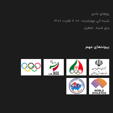
روزهای عادی:
شنبه الي چهارشنبه : 00: 8 لغايت 16:00
پنج شنبه : تعطیل
پیوندهای مهم