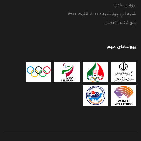
روزهای عادی:
شنبه الي چهارشنبه : 00: 8 لغايت 16:00
پنج شنبه : تعطیل
پیوندهای مهم