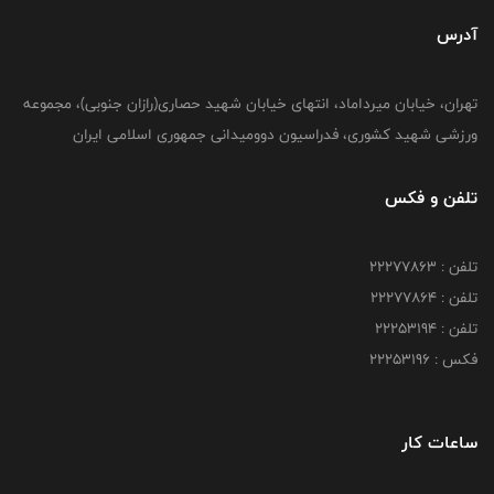
آدرس
تهران، خیابان میرداماد، انتهای خیابان شهید حصاری(رازان جنوبی)، مجموعه
ورزشی شهید کشوری، فدراسیون دوومیدانی جمهوری اسلامی ایران
تلفن و فکس
تلفن : 22277863
تلفن : 22277864
تلفن : 22253194
فکس : 22253196
ساعات کار