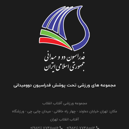
مجموعه های ورزشی تحت پوشش فدراسیون دوومیدانی
مجموعه ورزشی آفتاب انقلاب
مکان: تهران خیابان دماوند - چهار راه خاقانی - میدان چایی چی - ورزشگاه
آفتاب انقلاب تهران
+(9821) 77480016
+(9821) 77480012