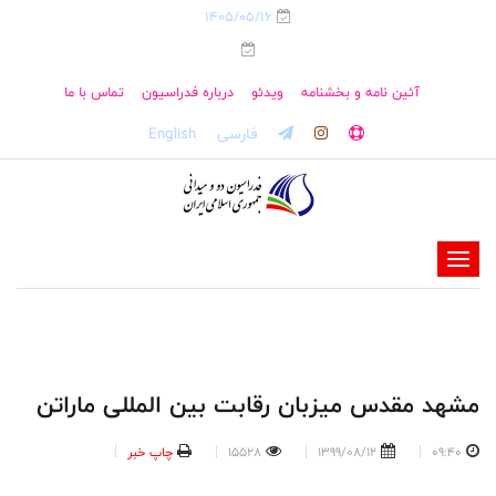
1405/05/16
آئین نامه و بخشنامه
ویدئو
درباره فدراسیون
تماس با ما
فارسی
English
-
-
-
-
-
مشهد مقدس میزبان رقابت بین المللی ماراتن
-
09:40
1399/08/12
15528
چاپ خبر