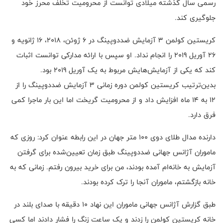
رسمی سال گذشته میلادی توانست از محرومیت تخلف محرز خود
جلوگیری کند.
کریستین کولمن 3 آزمایش ضددوپینگ در 6 ژوئن، 2018، 16 ژانویه و
26 آوریل 2019 را انجام نداد. او سپس با ارائه مدارکی توانست اثبات
کند که یکی از آزمایش‌هایش مربوط به یک آوریل 2019 بود.
بدین‌ترتیب کریستین کولمن دوره زمانی 3 آزمایش ضددوپینگ را از
12 به 14 ماه افزایش داد و از محرومیت گریخت اما این بار ماجرا کمی
فرق دارد.
دارنده مدال طلای دوی 100 متر جهان در این رابطه عنوان کرد: روزی که
ماموران آژانس جهانی ضددوپینگ طبق زمان تعیین‌شده برای گرفتن
آزمایش به خانه‌ام آمده بودند، من برای خرید بیرون رفتم. زمانی که به
خانه بازگشتم، ماموران آنجا را ترک کرده بودند.
طبق گزارش آژانس جهانی ماموران این نهاد 10 دقیقه با صدای بلند در
خانه کریستین کولمن را زدند و یک ساعت زنگ را فشار دادند اما کسی