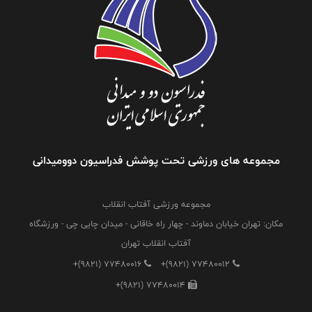
مجموعه های ورزشی تحت پوشش فدراسیون دوومیدانی
مجموعه ورزشی آفتاب انقلاب
مکان: تهران خیابان دماوند - چهار راه خاقانی - میدان چایی چی - ورزشگاه
آفتاب انقلاب تهران
+(9821) 77480016
+(9821) 77480012
+(9821) 77480014