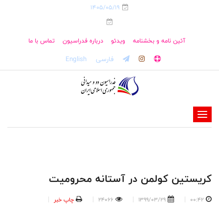
1405/05/19
آئین نامه و بخشنامه
ویدئو
درباره فدراسیون
تماس با ما
فارسی
English
-
-
-
-
-
کریستین کولمن در آستانه محرومیت
-
00:42
1399/03/29
24066
چاپ خبر