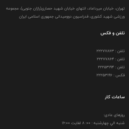
تهران، خیابان میرداماد، انتهای خیابان شهید حصاری(رازان جنوبی)، مجموعه
ورزشی شهید کشوری، فدراسیون دوومیدانی جمهوری اسلامی ایران
تلفن و فکس
تلفن : 22277863
تلفن : 22277864
تلفن : 22253194
فکس : 22253196
ساعات کار
روزهای عادی:
شنبه الي چهارشنبه : 00: 8 لغايت 16:00