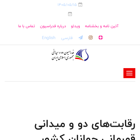
1405/05/15
آئین نامه و بخشنامه
ویدئو
درباره فدراسیون
تماس با ما
فارسی
English
-
-
-
-
-
رقابت‌های دو و میدانی
-
قهرمانی جوانان کشور