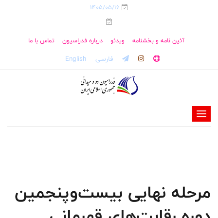
1405/05/16
آئین نامه و بخشنامه
ویدئو
درباره فدراسیون
تماس با ما
فارسی
English
-
-
-
-
-
مرحله نهایی بیست‌وپنجمین
-
دوره رقابت‌های قهرمانی