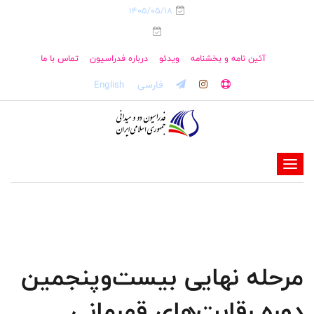
1405/05/18
آئین نامه و بخشنامه
ویدئو
درباره فدراسیون
تماس با ما
فارسی
English
-
-
-
-
-
مرحله نهایی بیست‌وپنجمین
-
دوره رقابت‌های قهرمانی