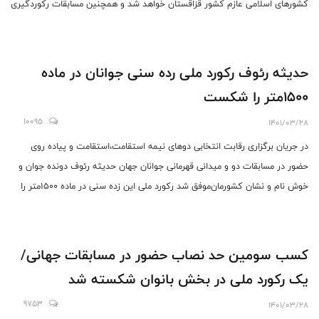
کشورهای اسلامی عازم کشور قزاقستان خواهد شد و همچنین مسابقات رکوردگیری
در داخل کشور برای سایر ورزشکارانی که شانس عضویت در ترکیب تیم ملی
بزرگسالان و همچنین حدنصاب ورودی جوانان جهان را دارند برگزار خواهیم کرد.
حدیثه رئوف رکورد ملی رده سنی جوانان در ماده
۱۵۰۰متر را شکست
10095
1401/03/28
در جریان برگزاری رقابت انتخابی دوهای نیمه استقامت،استقامت و پیاده روی
حضور در مسابقات دو و میدانی قهرمانی جوانان جهان حدیثه رئوف دونده جوان و
خوش نام و نشان کشورمان‌موفق شد رکورد ملی این زده سنی در ماده ۱۵۰۰متر را
ارتقاء دهد.
کسب سومین حد نصاب حضور در مسابقات جهانی/
یک رکورد ملی در بخش بانوان شکسته شد
9753
1401/03/28