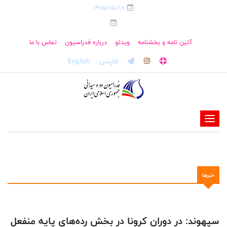
1405/05/18
آئین نامه و بخشنامه
ویدئو
درباره فدراسیون
تماس با ما
فارسی
English
-
-
-
-
خبرها
-
-
سپهوند: در دوران کرونا در بخش رده‌های پایه منفعل