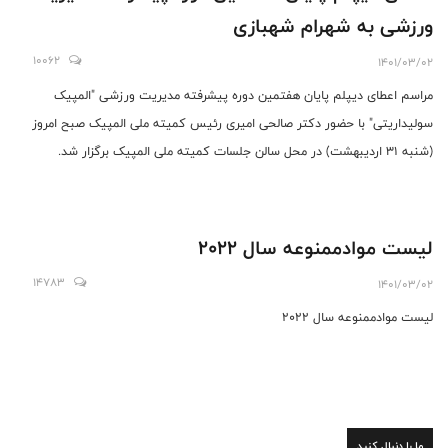
ورزشی به شهرام شهبازی
10062
1401/03/02
مراسم اعطای دیپلم پایان هفتمین دوره پیشرفته مدیریت ورزشی "المپیک
سولیداریتی" با حضور دکتر صالحی امیری رئیس کمیته ملی المپیک صبح امروز
(شنبه ۳۱ اردیبهشت) در محل سالن جلسات کمیته ملی المپیک برگزار شد.
لیست موادممنوعه سال 2022
14783
1401/03/02
لیست موادممنوعه سال 2022
ما را دنبال کنید