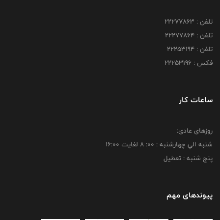
تلفن : 22277863
تلفن : 22277864
تلفن : 22253194
فکس : 22253196
ساعات کار
روزهای عادی:
شنبه الي چهارشنبه : 00: 8 لغايت 16:00
پنج شنبه : تعطیل
پیوندهای مهم