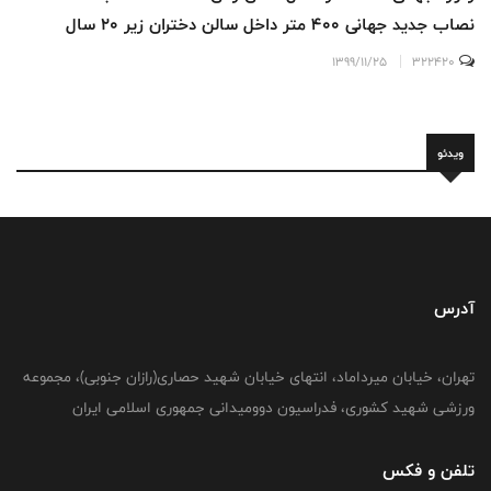
نصاب جدید جهانی ۴۰۰ متر داخل سالن دختران زیر ۲۰ سال
1399/11/25
322420
از پوتین سربازی تا اوج قهرمانی-سرگذشت علی
ویدئو
باغبانباشی
آدرس
تهران، خیابان میرداماد، انتهای خیابان شهید حصاری(رازان جنوبی)، مجموعه
ورزشی شهید کشوری، فدراسیون دوومیدانی جمهوری اسلامی ایران
تلفن و فکس