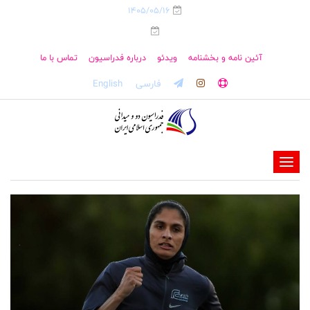
1405/05/16
آئین نامه و بخشنامه
ویدئو
درباره فدراسیون
تماس با ما
فارسی
English
-
-
-
-
-
-