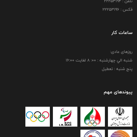
تلفن : 22253194
فکس : 22253196
ساعات کار
روزهای عادی:
شنبه الي چهارشنبه : 00: 8 لغايت 16:00
پنج شنبه : تعطیل
پیوندهای مهم