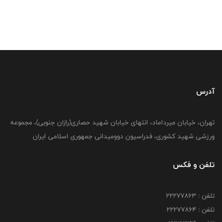
آدرس
تهران، خیابان میرداماد، انتهای خیابان شهید حصاری(رازان جنوبی)، مجموعه
ورزشی شهید کشوری، فدراسیون دوومیدانی جمهوری اسلامی ایران
تلفن و فکس
تلفن : 22277863
تلفن : 22277864