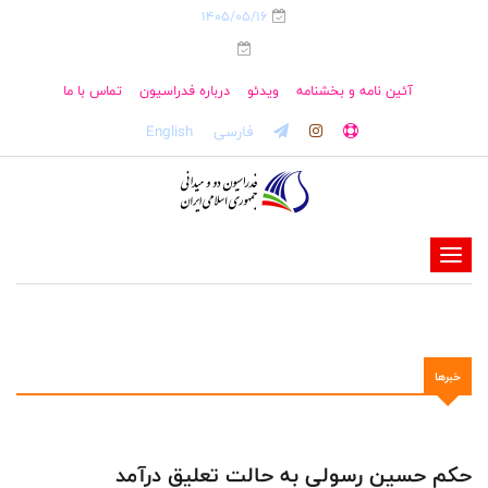
1405/05/16
آئین نامه و بخشنامه
ویدئو
درباره فدراسیون
تماس با ما
فارسی
English
-
-
-
-
خبرها
-
-
حکم حسین رسولی به حالت تعلیق درآمد