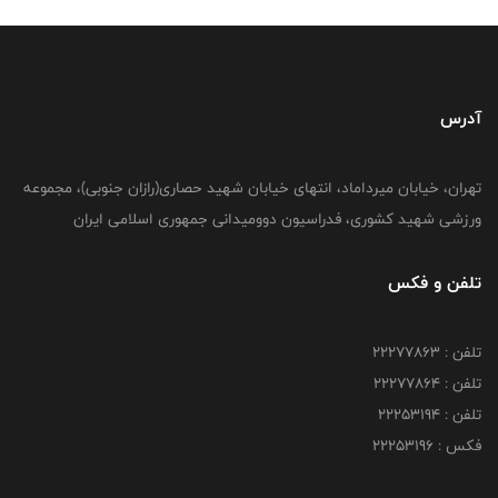
آدرس
تهران، خیابان میرداماد، انتهای خیابان شهید حصاری(رازان جنوبی)، مجموعه
ورزشی شهید کشوری، فدراسیون دوومیدانی جمهوری اسلامی ایران
تلفن و فکس
تلفن : 22277863
تلفن : 22277864
تلفن : 22253194
فکس : 22253196