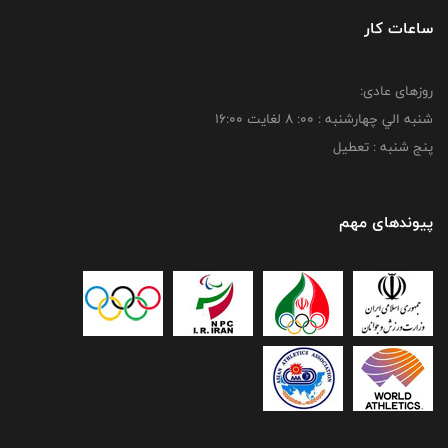
ساعات کار
روزهای عادی:
شنبه الي چهارشنبه : 00: 8 لغايت 16:00
پنج شنبه : تعطیل
پیوندهای مهم