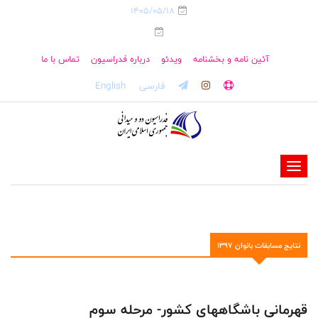
1405/05/18
آئین نامه و بخشنامه
ویدئو
درباره فدراسیون
تماس با ما
فارسی
English
-
-
-
-
نتایج مسابقات بانوان 1397
-
-
قهرمانی باشگاههای کشور- مرحله سوم