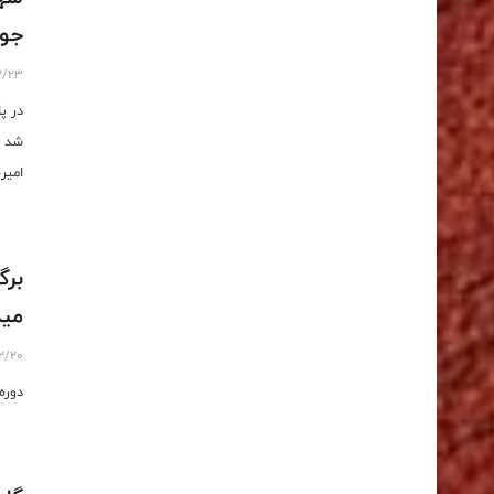
جوا
2/23
در پ
شد ب
امیر
مید
2/20
دوره داوری درجه۳ د