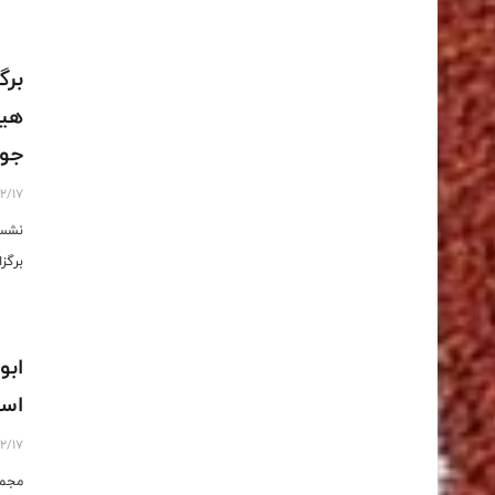
برگ
هیا
جوا
02/17
نشست
برگز
ابو
است
02/17
مجمع