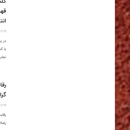
گلس
قهر
انت
02/19
در پ
با ک
نماید
رقا
گرا
02/19
رقاب
رضاانت