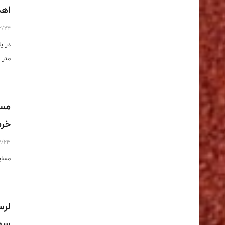
اهد
2/24
متر 
مسا
خرم
2/23
مساب
لرس
سهم