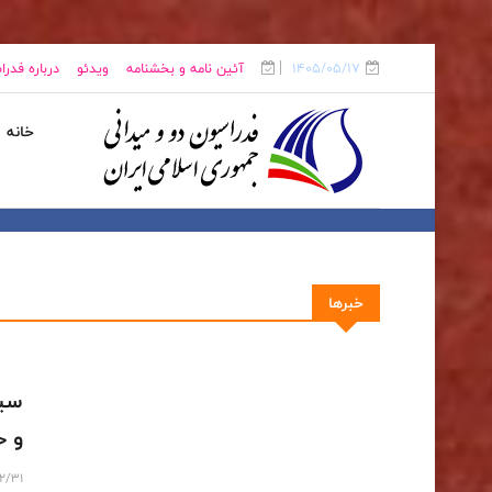
1405/05/17
آئین نامه و بخشنامه
ویدئو
درباره فدر
خانه
خبرها
سید
و ح
02/31