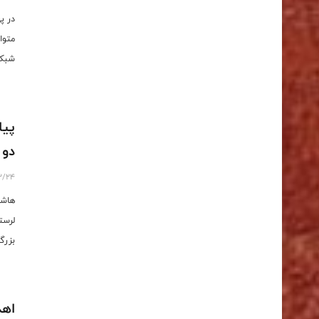
در پ
متوا
شبکه
پیا
دو 
2/24
هاشم
لرست
بزرگ
اهد