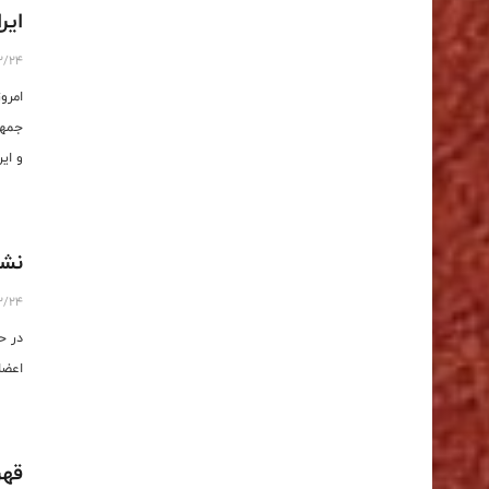
ایر
2/24
جمهو
و ای
فتوح
نشس
2/24
در ح
اعضا