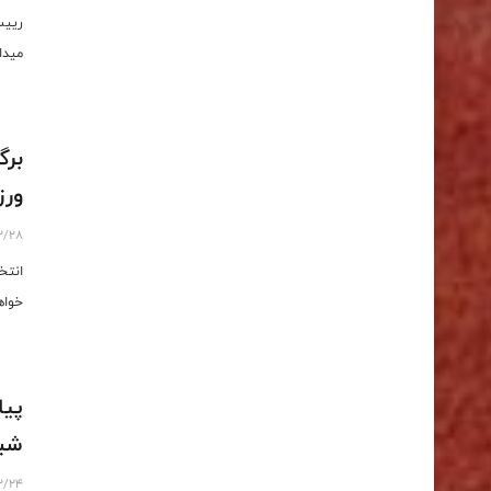
رییس
میدا
برگ
ورز
2/28
انتخ
خواه
پیا
شبک
2/24