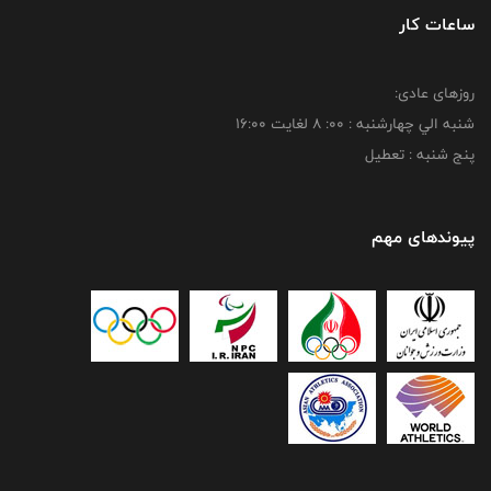
ساعات کار
روزهای عادی:
شنبه الي چهارشنبه : 00: 8 لغايت 16:00
پنج شنبه : تعطیل
پیوندهای مهم