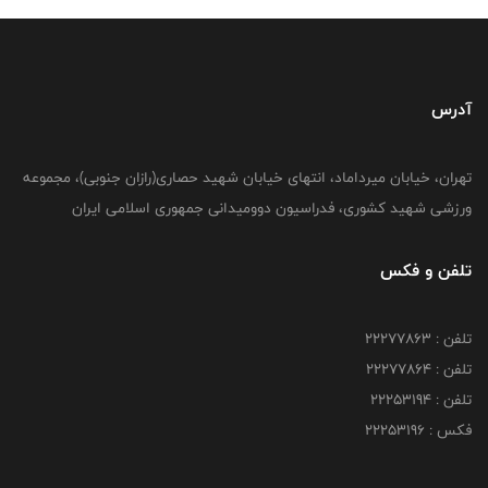
آدرس
تهران، خیابان میرداماد، انتهای خیابان شهید حصاری(رازان جنوبی)، مجموعه
ورزشی شهید کشوری، فدراسیون دوومیدانی جمهوری اسلامی ایران
تلفن و فکس
تلفن : 22277863
تلفن : 22277864
تلفن : 22253194
فکس : 22253196