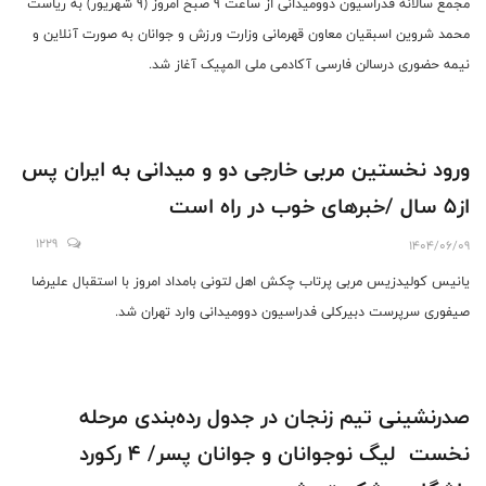
مجمع سالانه فدراسیون دوومیدانی از ساعت 9 صبح امروز (9 شهریور) به ریاست
محمد شروین اسبقیان معاون قهرمانی وزارت ورزش و جوانان به صورت آنلاین و
نیمه حضوری درسالن فارسی آکادمی ملی المپیک آغاز شد.
ورود نخستین مربی خارجی دو و میدانی به ایران پس
از5 سال /خبرهای خوب در راه است
1229
1404/06/09
یانیس کولیدزیس مربی پرتاب چکش اهل لتونی بامداد امروز با استقبال علیرضا
صیفوری سرپرست دبیرکلی فدراسیون دوومیدانی وارد تهران شد.
صدرنشینی تیم زنجان در جدول رده‌بندی مرحله
نخست لیگ نوجوانان و جوانان پسر/ 4 رکورد