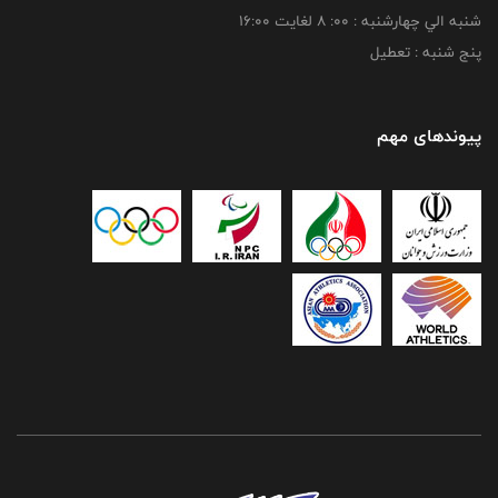
شنبه الي چهارشنبه : 00: 8 لغايت 16:00
پنج شنبه : تعطیل
پیوندهای مهم