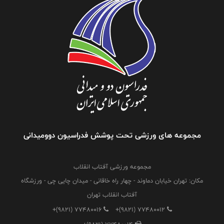
مجموعه های ورزشی تحت پوشش فدراسیون دوومیدانی
مجموعه ورزشی آفتاب انقلاب
مکان: تهران خیابان دماوند - چهار راه خاقانی - میدان چایی چی - ورزشگاه
آفتاب انقلاب تهران
+(9821) 77480016
+(9821) 77480012