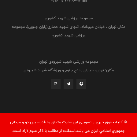
+(9821) 77480014
مجموعه ورزشی شهید کشوری
مکان:تهران ، خیابان میرداماد، انتهای شهید حصاری(رازان جنوبی)، مجموعه
ورزشی شهید کشوری
مجموعه ورزشی شهید شیرودی تهران
مکان: تهران، خیابان مفتح جنوبی، ورزشگاه شهید شیرودی
© کليه حقوق خبری و تصويری اين سايت متعلق به فدراسيون دو و میدانی
جمهوري اسلامي ايران می باشد.استفاده از مطالب با ذكر منبع آزاد است.