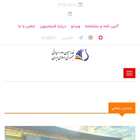
1405/05/18
آئین نامه و بخشنامه
ویدئو
درباره فدراسیون
تماس با ما
فارسی
English
-
-
-
-
خراسان شمالی
-
-