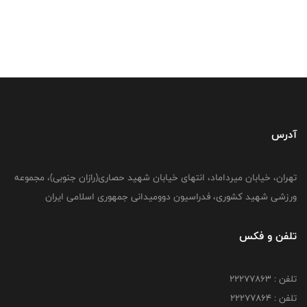
آدرس
تهران، خیابان میرداماد، انتهای خیابان شهید حصاری(رازان جنوبی)، مجموعه
ورزشی شهید کشوری، فدراسیون دوومیدانی جمهوری اسلامی ایران
تلفن و فکس
تلفن : 22277863
تلفن : 22277864