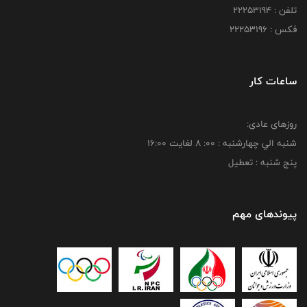
تلفن : 22253194
فکس : 22253196
ساعات کار
روزهای عادی:
شنبه الي چهارشنبه : 00: 8 لغايت 16:00
پنج شنبه : تعطیل
پیوندهای مهم