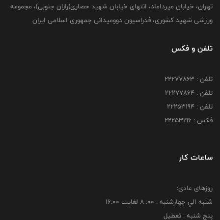
تهران، خیابان میرداماد، انتهای خیابان شهید حصاری(رازان جنوبی)، مجموعه
ورزشی شهید کشوری، فدراسیون دوومیدانی جمهوری اسلامی ایران
تلفن و فکس
تلفن : 22277863
تلفن : 22277864
تلفن : 22253194
فکس : 22253196
ساعات کار
روزهای عادی:
شنبه الي چهارشنبه : 00: 8 لغايت 16:00
پنج شنبه : تعطیل