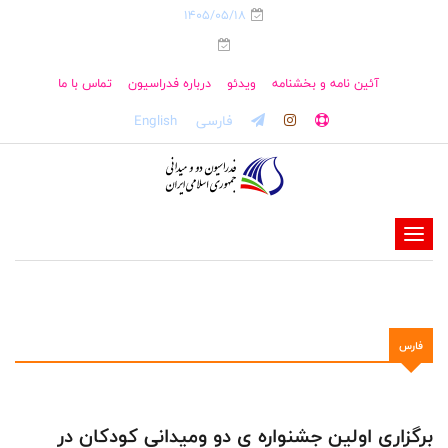
1405/05/18
آئین نامه و بخشنامه
ویدئو
درباره فدراسیون
تماس با ما
فارسی
English
-
-
-
-
فارس
-
-
برگزاری اولین جشنواره ی دو ومیدانی کودکان در