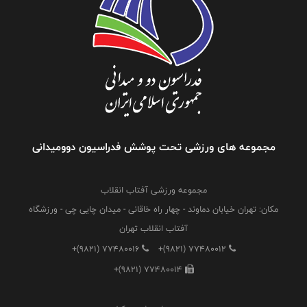
مجموعه های ورزشی تحت پوشش فدراسیون دوومیدانی
مجموعه ورزشی آفتاب انقلاب
مکان: تهران خیابان دماوند - چهار راه خاقانی - میدان چایی چی - ورزشگاه
آفتاب انقلاب تهران
+(9821) 77480016
+(9821) 77480012
+(9821) 77480014