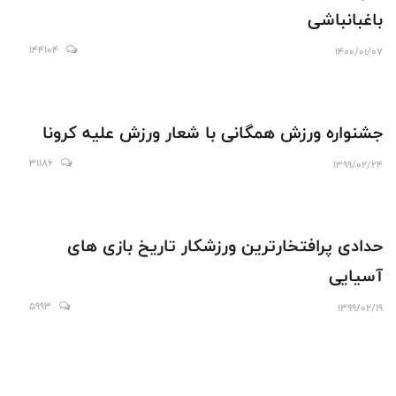
باغبانباشی
144104
1400/01/07
جشنواره ورزش همگانی با شعار ورزش علیه کرونا
31186
1399/02/24
حدادی پرافتخارترین ورزشکار تاریخ بازی های
آسیایی
5993
1399/02/19