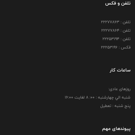
تلفن و فکس
تلفن : 22277863
تلفن : 22277864
تلفن : 22253194
فکس : 22253196
ساعات کار
روزهای عادی:
شنبه الي چهارشنبه : 00: 8 لغايت 16:00
پنج شنبه : تعطیل
پیوندهای مهم