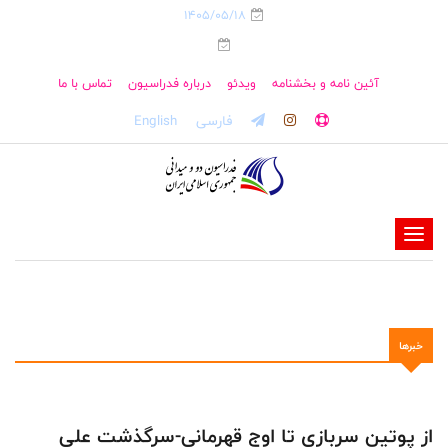
1405/05/18
آئین نامه و بخشنامه
ویدئو
درباره فدراسیون
تماس با ما
فارسی
English
-
-
-
-
خبرها
-
-
از پوتین سربازی تا اوج قهرمانی-سرگذشت علی