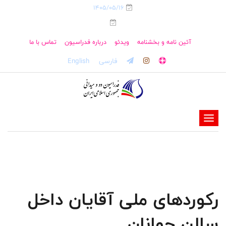
1405/05/16
آئین نامه و بخشنامه
ویدئو
درباره فدراسیون
تماس با ما
فارسی
English
-
-
-
-
-
رکوردهای ملی آقایان داخل
-
سالن جوانان