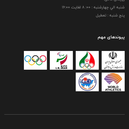
شنبه الي چهارشنبه : 00: 8 لغايت 16:00
پنج شنبه : تعطیل
پیوندهای مهم