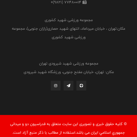
+(9821) 77480014
مجموعه ورزشی شهید کشوری
مکان:تهران ، خیابان میرداماد، انتهای شهید حصاری(رازان جنوبی)، مجموعه
ورزشی شهید کشوری
مجموعه ورزشی شهید شیرودی تهران
مکان: تهران، خیابان مفتح جنوبی، ورزشگاه شهید شیرودی
© کليه حقوق خبری و تصويری اين سايت متعلق به فدراسيون دو و میدانی
جمهوري اسلامي ايران می باشد.استفاده از مطالب با ذكر منبع آزاد است.