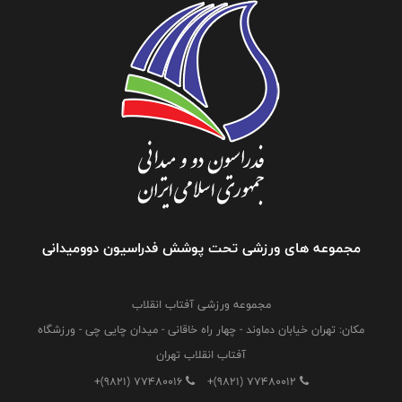
مجموعه های ورزشی تحت پوشش فدراسیون دوومیدانی
مجموعه ورزشی آفتاب انقلاب
مکان: تهران خیابان دماوند - چهار راه خاقانی - میدان چایی چی - ورزشگاه
آفتاب انقلاب تهران
+(9821) 77480016
+(9821) 77480012