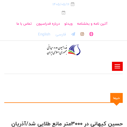
1405/05/16
آئین نامه و بخشنامه
ویدئو
درباره فدراسیون
تماس با ما
فارسی
English
-
-
-
-
خبرها
-
-
حسین کیهانی در ۳۰۰۰متر مانع طلایی شد/آذریان