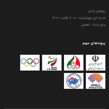
روزهای عادی:
شنبه الي چهارشنبه : 00: 8 لغايت 16:00
پنج شنبه : تعطیل
پیوندهای مهم