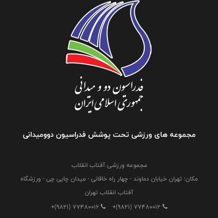
مجموعه های ورزشی تحت پوشش فدراسیون دوومیدانی
مجموعه ورزشی آفتاب انقلاب
مکان: تهران خیابان دماوند - چهار راه خاقانی - میدان چایی چی - ورزشگاه
آفتاب انقلاب تهران
+(9821) 77480016
+(9821) 77480012