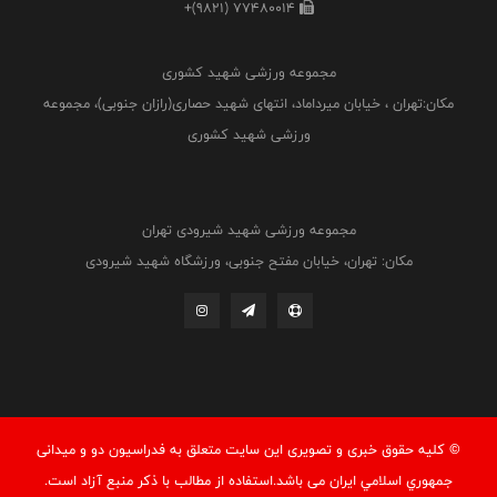
+(9821) 77480014
مجموعه ورزشی شهید کشوری
مکان:تهران ، خیابان میرداماد، انتهای شهید حصاری(رازان جنوبی)، مجموعه
ورزشی شهید کشوری
مجموعه ورزشی شهید شیرودی تهران
مکان: تهران، خیابان مفتح جنوبی، ورزشگاه شهید شیرودی
© کليه حقوق خبری و تصويری اين سايت متعلق به فدراسيون دو و میدانی
جمهوري اسلامي ايران می باشد.استفاده از مطالب با ذكر منبع آزاد است.