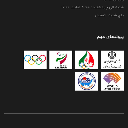
شنبه الي چهارشنبه : 00: 8 لغايت 16:00
پنج شنبه : تعطیل
پیوندهای مهم