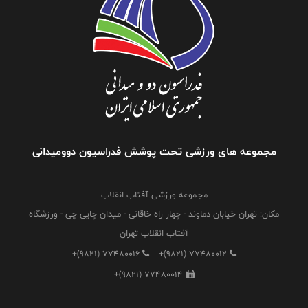
مجموعه های ورزشی تحت پوشش فدراسیون دوومیدانی
مجموعه ورزشی آفتاب انقلاب
مکان: تهران خیابان دماوند - چهار راه خاقانی - میدان چایی چی - ورزشگاه
آفتاب انقلاب تهران
+(9821) 77480016
+(9821) 77480012
+(9821) 77480014