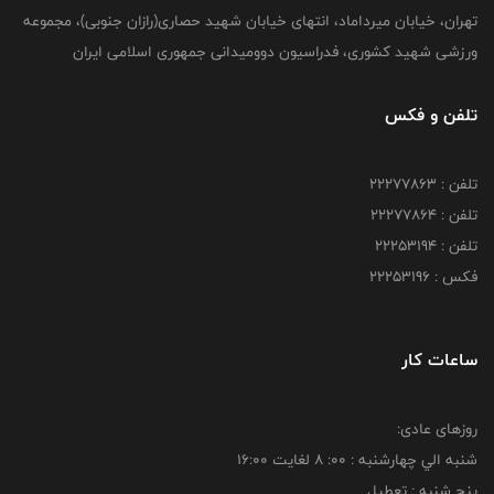
تهران، خیابان میرداماد، انتهای خیابان شهید حصاری(رازان جنوبی)، مجموعه
ورزشی شهید کشوری، فدراسیون دوومیدانی جمهوری اسلامی ایران
تلفن و فکس
تلفن : 22277863
تلفن : 22277864
تلفن : 22253194
فکس : 22253196
ساعات کار
روزهای عادی:
شنبه الي چهارشنبه : 00: 8 لغايت 16:00
پنج شنبه : تعطیل