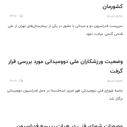
کشورمان
7381
1402/09/22
سرپرست فدراسیون دو و میدانی با حضور در یکی از بیمارستان‌های تهران از علی
فتحی گنجی عیادت نمود.
وضعیت ورزشکاران ملی دوومیدانی مورد بررسی قرار
گرفت
7008
1402/09/22
جلسه شورای فنی دوومیدانی ظهر امروز (سه‌شنبه) در محل فدراسیون دوومیدانی
برگزار شد.
مصوبات شورای فنی در هیات رییسه فدراسیون