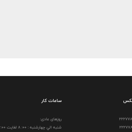
فکس
ساعات کار
روزهای عادی:
شنبه الي چهارشنبه : 00: 8 لغايت 16:00