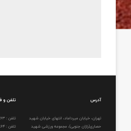
آدرس
تلفن و 
تهران، خیابان میرداماد، انتهای خیابان شهید
تلفن : 22277863
حصاری(رازان جنوبی)، مجموعه ورزشی شهید
تلفن : 22277864