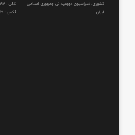
کشوری، فدراسیون دوومیدانی جمهوری اسلامی
تلفن : 22253194
ایران
فکس : 22253196