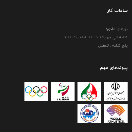
ساعات کار
روزهای عادی:
شنبه الي چهارشنبه : 00: 8 لغايت 16:00
پنج شنبه : تعطیل
پیوندهای مهم