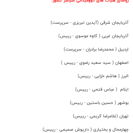
رؤسای هیأت های دوومیدانی سراسر کشور:
آذربایجان شرقی (آیدین تبریزی - سرپرست)
آذربایجان غربی ( کاوه موسوی - رییس)
اردبیل ( محمدرضا برادران - سرپرست)
اصفهان ( سید سعید رضوی - رییس )
البرز ( هاشم خزایی - رییس)
ایلام ( عباس فتحی - رییس)
بوشهر ( حسین باستین - رییس)
تهران (غلامرضا کریمی - رییس)
چهارمحال و بختیاری ( داریوش صمیمی - رییس)