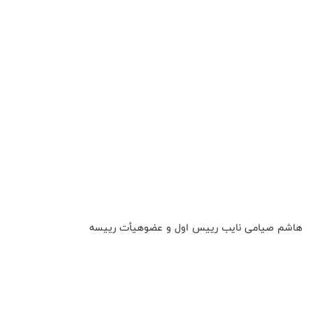
هاشم صیامی نایب رییس اول و عضوهیأت رییسه