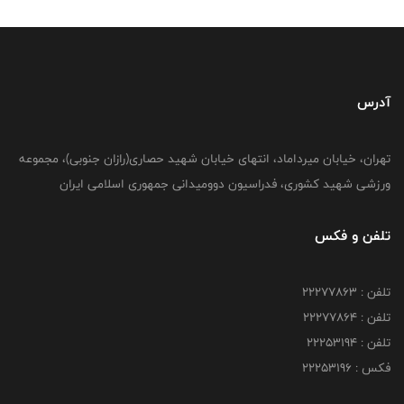
آدرس
تهران، خیابان میرداماد، انتهای خیابان شهید حصاری(رازان جنوبی)، مجموعه
ورزشی شهید کشوری، فدراسیون دوومیدانی جمهوری اسلامی ایران
تلفن و فکس
تلفن : 22277863
تلفن : 22277864
تلفن : 22253194
فکس : 22253196