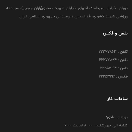
تهران، خیابان میرداماد، انتهای خیابان شهید حصاری(رازان جنوبی)، مجموعه
ورزشی شهید کشوری، فدراسیون دوومیدانی جمهوری اسلامی ایران
تلفن و فکس
تلفن : 22277863
تلفن : 22277864
تلفن : 22253194
فکس : 22253196
ساعات کار
روزهای عادی:
شنبه الي چهارشنبه : 00: 8 لغايت 16:00