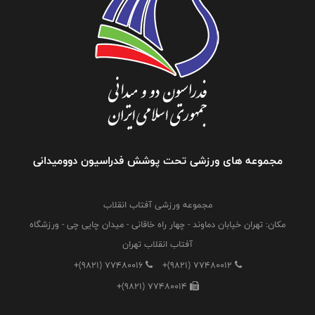
مجموعه های ورزشی تحت پوشش فدراسیون دوومیدانی
مجموعه ورزشی آفتاب انقلاب
مکان: تهران خیابان دماوند - چهار راه خاقانی - میدان چایی چی - ورزشگاه
آفتاب انقلاب تهران
+(9821) 77480016
+(9821) 77480012
+(9821) 77480014