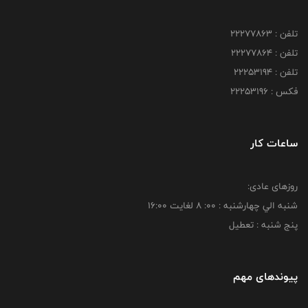
تلفن : 22277863
تلفن : 22277864
تلفن : 22253194
فکس : 22253196
ساعات کار
روزهای عادی:
شنبه الي چهارشنبه : 00: 8 لغايت 16:00
پنج شنبه : تعطیل
پیوندهای مهم