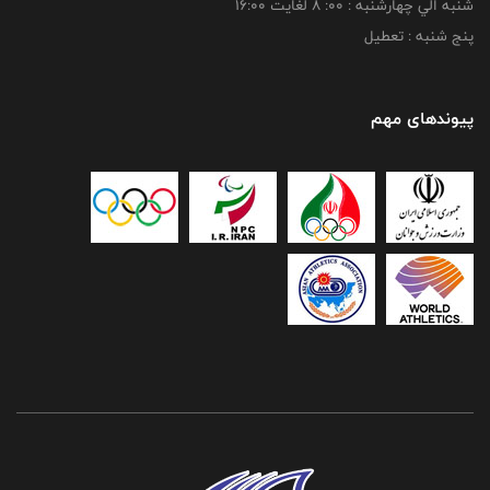
شنبه الي چهارشنبه : 00: 8 لغايت 16:00
پنج شنبه : تعطیل
پیوندهای مهم