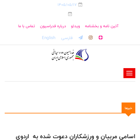
1405/05/17
آئین نامه و بخشنامه
ویدئو
درباره فدراسیون
تماس با ما
فارسی
English
-
-
-
-
خبرها
-
-
اسامی مربیان و ورزشکاران دعوت شده به اردوی