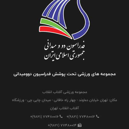
مجموعه های ورزشی تحت پوشش فدراسیون دوومیدانی
مجموعه ورزشی آفتاب انقلاب
مکان: تهران خیابان دماوند - چهار راه خاقانی - میدان چایی چی - ورزشگاه
آفتاب انقلاب تهران
+(9821) 77480016
+(9821) 77480012
+(9821) 77480014