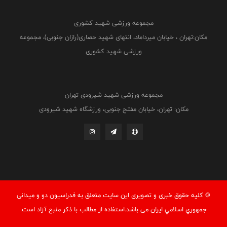
مجموعه ورزشی شهید کشوری
مکان:تهران ، خیابان میرداماد، انتهای شهید حصاری(رازان جنوبی)، مجموعه
ورزشی شهید کشوری
مجموعه ورزشی شهید شیرودی تهران
مکان: تهران، خیابان مفتح جنوبی، ورزشگاه شهید شیرودی
© کليه حقوق خبری و تصويری اين سايت متعلق به فدراسيون دو و میدانی
جمهوري اسلامي ايران می باشد.استفاده از مطالب با ذكر منبع آزاد است.