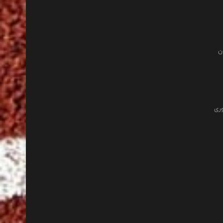
ن
وری