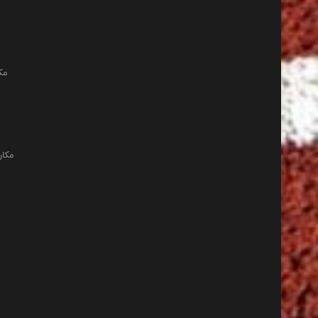
مک
مکان