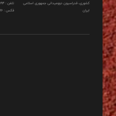
کشوری، فدراسیون دوومیدانی جمهوری اسلامی
تلفن : 22253194
ایران
فکس : 22253196