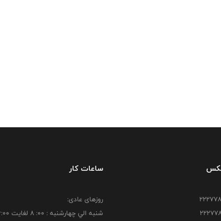
فکس
ساعات کار
روزهای عادی:
شنبه الي چهارشنبه : 00: 8 لغايت 16:00