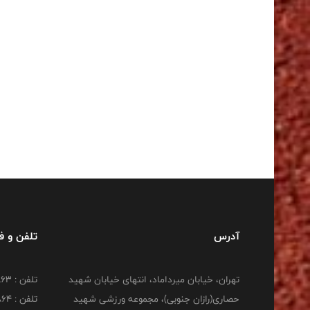
آدرس
تلفن و 
تهران، خیابان میرداماد، انتهای خیابان شهید
تلفن : 22277863
حصاری(رازان جنوبی)، مجموعه ورزشی شهید
تلفن : 22277864