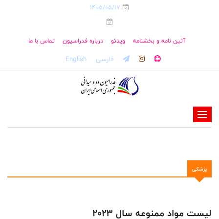
1405/05/17
آئین نامه و بخشنامه
ویدئو
درباره فدراسیون
تماس با ما
فارسی
English
-
-
-
-
پزشکی
-
-
لیست مواد ممنوعه سال 2023