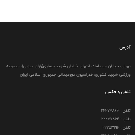
آدرس
تهران، خیابان میرداماد، انتهای خیابان شهید حصاری(رازان جنوبی)، مجموعه
ورزشی شهید کشوری، فدراسیون دوومیدانی جمهوری اسلامی ایران
تلفن و فکس
تلفن : 22277863
تلفن : 22277864
تلفن : 22253194