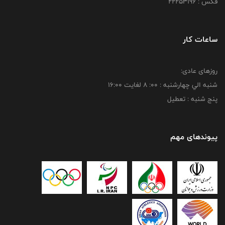
فکس : 22253196
ساعات کار
روزهای عادی:
شنبه الي چهارشنبه : 00: 8 لغايت 16:00
پنج شنبه : تعطیل
پیوندهای مهم