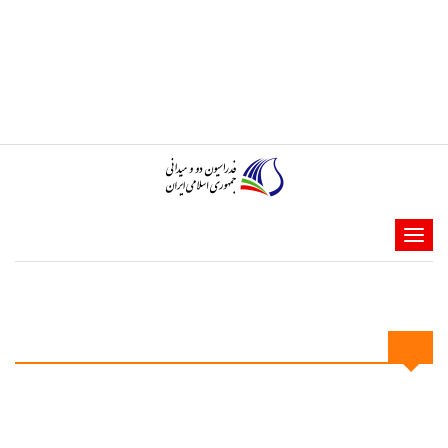
1405/05/19
آئین نامه و بخشنامه
ویدئو
درباره فدراسیون
تماس با ما
فارسی
English
-
-
-
-
خبرها
-
-
نتایج هشتمین دوره رقابت‌های داخل سالن قهرمانی