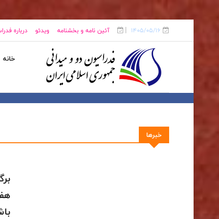
1405/05/16
آئین نامه و بخشنامه
ویدئو
درباره فدرا
خانه
خبرها
برگ
هفت
باش