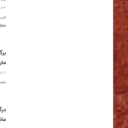
5/24
نایب
موفق ش
برگ
مار
5/21
نخست
مان