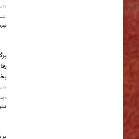
5/26
نشست
قهرم
برگ
رقا
بخش
5/26
دومی
کشور
پرتاب ف