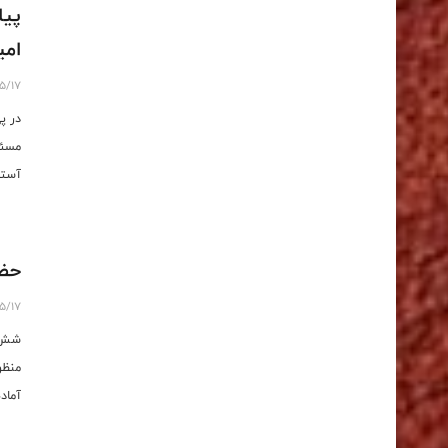
پیا
امی
5/17
در پ
مسئو
آستا
حضو
5/17
شش ت
منظو
آماده