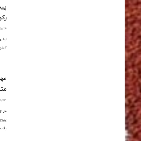
رکورد مل
5/14
اولی
کشور
متر
5/13
در ج
رقابت