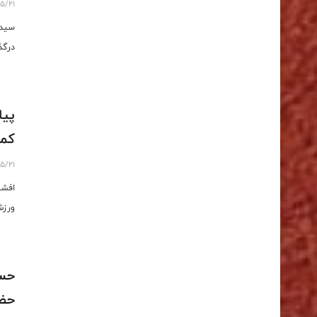
5/21
درگ
پیا
کما
5/21
افشی
ورزش
حسن
حضو