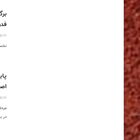
برگ
فدر
5/17
نخست
پای
اصف
5/17
مرحل
در ب