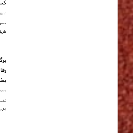
کس
5/21
حسن 
طریق
برگ
رقا
بخش
5/17
نخست
های 