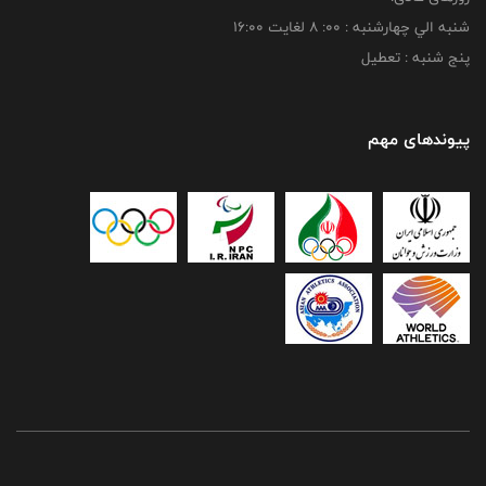
شنبه الي چهارشنبه : 00: 8 لغايت 16:00
پنج شنبه : تعطیل
پیوندهای مهم