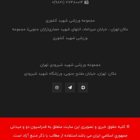
+(9821) 77480014
مجموعه ورزشی شهید کشوری
مکان:تهران ، خیابان میرداماد، انتهای شهید حصاری(رازان جنوبی)، مجموعه
ورزشی شهید کشوری
مجموعه ورزشی شهید شیرودی تهران
مکان: تهران، خیابان مفتح جنوبی، ورزشگاه شهید شیرودی
© کليه حقوق خبری و تصويری اين سايت متعلق به فدراسيون دو و میدانی
جمهوري اسلامي ايران می باشد.استفاده از مطالب با ذكر منبع آزاد است.