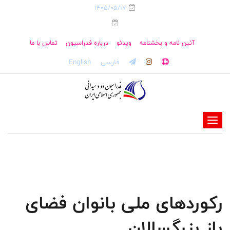
1405/05/17
آئین نامه و بخشنامه
ویدئو
درباره فدراسیون
تماس با ما
فارسی
English
-
-
-
-
-
رکوردهای ملی بانوان فضای
-
باز بزرگسالان