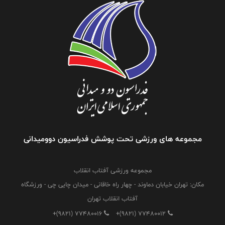
مجموعه های ورزشی تحت پوشش فدراسیون دوومیدانی
مجموعه ورزشی آفتاب انقلاب
مکان: تهران خیابان دماوند - چهار راه خاقانی - میدان چایی چی - ورزشگاه
آفتاب انقلاب تهران
+(9821) 77480016
+(9821) 77480012