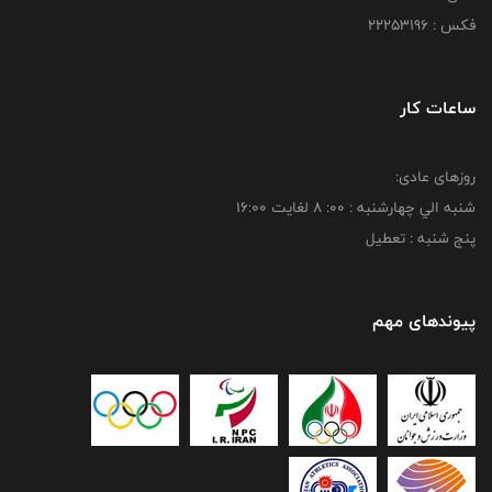
فکس : 22253196
ساعات کار
روزهای عادی:
شنبه الي چهارشنبه : 00: 8 لغايت 16:00
پنج شنبه : تعطیل
پیوندهای مهم