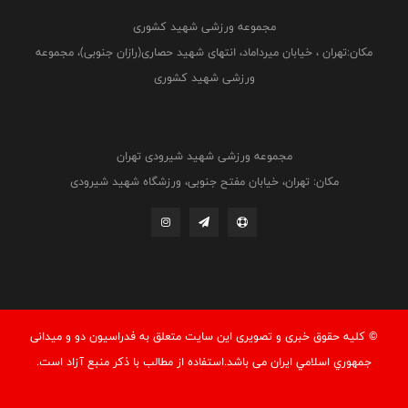
مجموعه ورزشی شهید کشوری
مکان:تهران ، خیابان میرداماد، انتهای شهید حصاری(رازان جنوبی)، مجموعه
ورزشی شهید کشوری
مجموعه ورزشی شهید شیرودی تهران
مکان: تهران، خیابان مفتح جنوبی، ورزشگاه شهید شیرودی
© کليه حقوق خبری و تصويری اين سايت متعلق به فدراسيون دو و میدانی
جمهوري اسلامي ايران می باشد.استفاده از مطالب با ذكر منبع آزاد است.