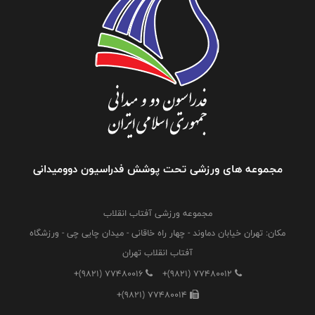
مجموعه های ورزشی تحت پوشش فدراسیون دوومیدانی
مجموعه ورزشی آفتاب انقلاب
مکان: تهران خیابان دماوند - چهار راه خاقانی - میدان چایی چی - ورزشگاه
آفتاب انقلاب تهران
+(9821) 77480016
+(9821) 77480012
+(9821) 77480014