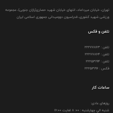
تهران، خیابان میرداماد، انتهای خیابان شهید حصاری(رازان جنوبی)، مجموعه
ورزشی شهید کشوری، فدراسیون دوومیدانی جمهوری اسلامی ایران
تلفن و فکس
تلفن : 22277863
تلفن : 22277864
تلفن : 22253194
فکس : 22253196
ساعات کار
روزهای عادی:
شنبه الي چهارشنبه : 00: 8 لغايت 16:00